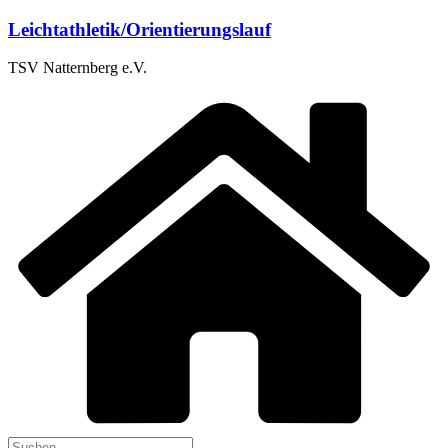
Zum
Leichtathletik/Orientierungslauf
Inhalt
springen
TSV Natternberg e.V.