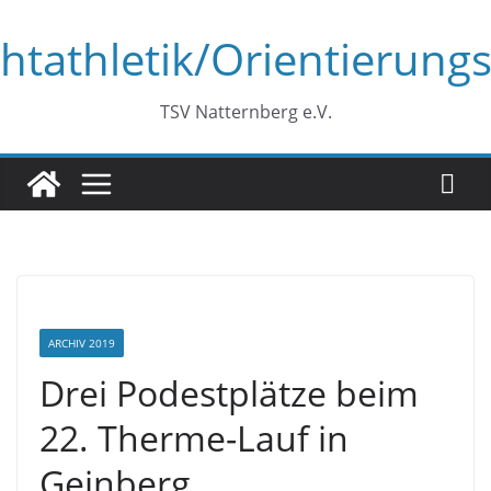
Zum
chtathletik/Orientierungs
Inhalt
springen
TSV Natternberg e.V.
ARCHIV 2019
Drei Podestplätze beim
22. Therme-Lauf in
Geinberg