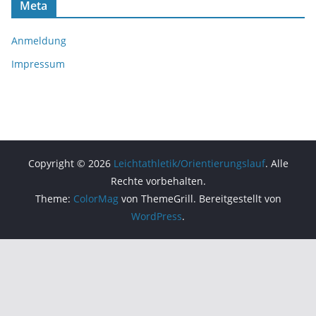
Meta
Anmeldung
Impressum
Copyright © 2026
Leichtathletik/Orientierungslauf
. Alle
Rechte vorbehalten.
Theme:
ColorMag
von ThemeGrill. Bereitgestellt von
WordPress
.